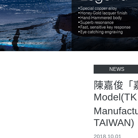
NEWS
陳嘉俊「嘉」專
Model(TK 
Manufact
TAIWAN)
2018.10.01