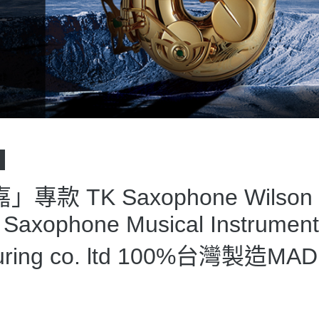
款 TK Saxophone Wilson 
Saxophone Musical Instrument
uring co. ltd 100%台灣製造MAD